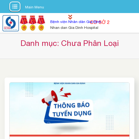
Main Menu
S
Bệnh viện Nhân dân Gia Định
CƠ SỞ 2
k
Nhan dan Gia Dinh Hospital
i
p
Danh mục: 
Chưa Phân Loại
t
o
c
o
n
t
e
n
t