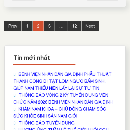
Post
Prev
1
2
3
…
12
Next
navigation
Tin mới nhất
BỆNH VIỆN NHÂN DÂN GIA ĐỊNH PHẪU THUẬT
THÀNH CÔNG DỊ TẬT LÕM NGỰC BẨM SINH,
GIÚP NAM THIẾU NIÊN LẤY LẠI SỰ TỰ TIN
THÔNG BÁO VÒNG 2 KỲ TUYỂN DỤNG VIÊN
CHỨC NĂM 2026 BỆNH VIỆN NHÂN DÂN GIA ĐỊNH
KHÁM NAM KHOA – CHỦ ĐỘNG CHĂM SÓC
SỨC KHỎE SINH SẢN NAM GIỚI
THÔNG BÁO TUYỂN DỤNG
HƯỞNG ỨNG TUẦN LỄ THẾ GIỚI NUÔI CON