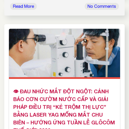
Read More
No Comments
👁️ ĐAU NHỨC MẮT ĐỘT NGỘT: CẢNH
BÁO CƠN CƯỜM NƯỚC CẤP VÀ GIẢI
PHÁP ĐIỀU TRỊ “KẺ TRỘM THỊ LỰC”
BẰNG LASER YAG MỐNG MẮT CHU
BIÊN – HƯỞNG ỨNG TUẦN LỄ GLÔCÔM