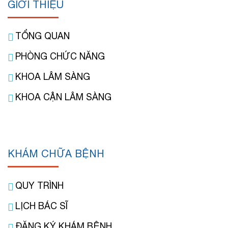
GIỚI THIỆU
TỔNG QUAN
PHÒNG CHỨC NĂNG
KHOA LÂM SÀNG
KHOA CẬN LÂM SÀNG
KHÁM CHỮA BỆNH
QUY TRÌNH
LỊCH BÁC SĨ
ĐĂNG KÝ KHÁM BỆNH