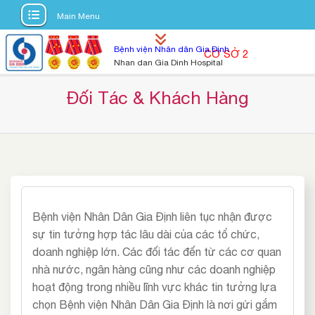
Main Menu
S
Bệnh viện Nhân dân Gia Định
CƠ SỞ 2
k
Nhan dan Gia Dinh Hospital
i
p
Đối Tác & Khách Hàng
t
o
c
o
n
t
e
Bệnh viện Nhân Dân Gia Định liên tục nhận được
n
sự tin tưởng hợp tác lâu dài của các tổ chức,
t
doanh nghiệp lớn. Các đối tác đến từ các cơ quan
nhà nước, ngân hàng cũng như các doanh nghiệp
hoạt động trong nhiều lĩnh vực khác tin tưởng lựa
chọn Bệnh viện Nhân Dân Gia Định là nơi gửi gắm