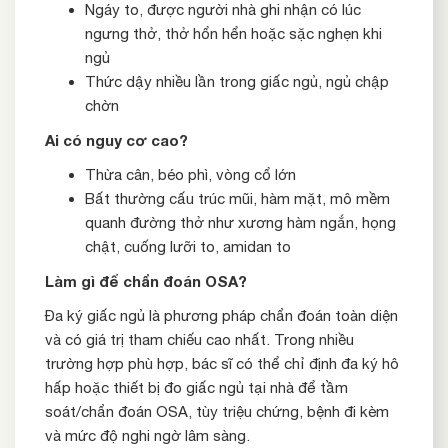
Ngáy to, được người nhà ghi nhận có lúc
ngưng thở, thở hổn hển hoặc sặc nghẹn khi
ngủ
Thức dậy nhiều lần trong giấc ngủ, ngủ chập
chờn
Ai có nguy cơ cao?
Thừa cân, béo phì, vòng cổ lớn
Bất thường cấu trúc mũi, hàm mặt, mô mềm
quanh đường thở như xương hàm ngắn, họng
chật, cuống lưỡi to, amidan to
Làm gì để chẩn đoán OSA?
Đa ký giấc ngủ là phương pháp chẩn đoán toàn diện
và có giá trị tham chiếu cao nhất. Trong nhiều
trường hợp phù hợp, bác sĩ có thể chỉ định đa ký hô
hấp hoặc thiết bị đo giấc ngủ tại nhà để tầm
soát/chẩn đoán OSA, tùy triệu chứng, bệnh đi kèm
và mức độ nghi ngờ lâm sàng.