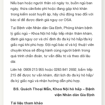
Nếu bạn hoặc người thân có ngáy to, buồn ngủ ban
ngày, thừa cân/béo phì hoặc đang gặp khó khăn
trong kiểm soát huyết áp, hãy chủ động trao đổi với
bác sĩ để được đánh giá nguy cơ OSA.
Tại Bệnh viện Nhân dân Gia Định, Phòng khám bệnh
lý giấc ngủ – Khoa Nội hô hấp tiếp nhận thăm khám,
đánh giá nguy cơ và chỉ định đo đa ký hô hấp/đa ký
giấc ngủ khi phù hợp. Đội ngũ bác sĩ và kỹ thuật viên
chuyên khoa sẽ đồng hành cùng người bệnh trong
quá trình chẩn đoán, tư vấn điều trị và theo dõi lâu
dài.
Liên hệ: 0909 213 955 hoặc 0283 841 2692, bấm tiếp
215 để được tư vấn khám, đặt lịch đo đa ký hô hấp/
đa ký giấc ngủ và nhận hướng dẫn phù hợp.
BS. Quách Thoại Mẫn, Khoa Nội hô hấp – Bệnh
viện Nhân dân Gia Định
Tài liệu tham khảo