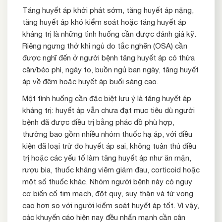
Tăng huyết áp khởi phát sớm, tăng huyết áp nặng,
tăng huyết áp khó kiểm soát hoặc tăng huyết áp
kháng trị là những tình huống cần được đánh giá kỹ.
Riêng ngưng thở khi ngủ do tắc nghẽn (OSA) cần
được nghĩ đến ở người bệnh tăng huyết áp có thừa
cân/béo phì, ngáy to, buồn ngủ ban ngày, tăng huyết
áp về đêm hoặc huyết áp buổi sáng cao.
Một tình huống cần đặc biệt lưu ý là tăng huyết áp
kháng trị: huyết áp vẫn chưa đạt mục tiêu dù người
bệnh đã được điều trị bằng phác đồ phù hợp,
thường bao gồm nhiều nhóm thuốc hạ áp, với điều
kiện đã loại trừ đo huyết áp sai, không tuân thủ điều
trị hoặc các yếu tố làm tăng huyết áp như ăn mặn,
rượu bia, thuốc kháng viêm giảm đau, corticoid hoặc
một số thuốc khác. Nhóm người bệnh này có nguy
cơ biến cố tim mạch, đột quỵ, suy thận và tử vong
cao hơn so với người kiểm soát huyết áp tốt. Vì vậy,
các khuyến cáo hiện nay đều nhấn mạnh cần cân