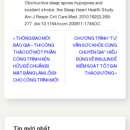
Obstructive sleep apnea-hypopnea and
incident stroke: the Sleep Heart Health Study.
Am J Respir Crit Care Med. 2010;182(2):269-
277. doi:10.1164/rccm.200911-1746OC.
Điều
« THÔNG BÁO MỜI
CHƯƠNG TRÌNH “TƯ
BÁO GIÁ – THI CÔNG
VẤN SỨC KHỎE CÙNG
hướng
THÁO DỠ MỘT PHẦN
CHUYÊN GIA”: HIỂU
bài
CÔNG TRÌNH HIỆN
ĐÚNG VỀ INSULIN ĐỂ
viết
HỮU ĐỂ CHUẨN BỊ
KIỂM SOÁT TỐT ĐÁI
MẶT BẰNG LÀM LỐI ĐI
THÁO ĐƯỜNG »
CHO CÔNG TRÌNH MỚI
Tin mới nhất