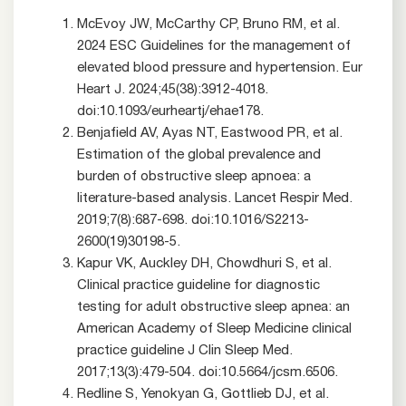
McEvoy JW, McCarthy CP, Bruno RM, et al.
2024 ESC Guidelines for the management of
elevated blood pressure and hypertension. Eur
Heart J. 2024;45(38):3912-4018.
doi:10.1093/eurheartj/ehae178.
Benjafield AV, Ayas NT, Eastwood PR, et al.
Estimation of the global prevalence and
burden of obstructive sleep apnoea: a
literature-based analysis. Lancet Respir Med.
2019;7(8):687-698. doi:10.1016/S2213-
2600(19)30198-5.
Kapur VK, Auckley DH, Chowdhuri S, et al.
Clinical practice guideline for diagnostic
testing for adult obstructive sleep apnea: an
American Academy of Sleep Medicine clinical
practice guideline J Clin Sleep Med.
2017;13(3):479-504. doi:10.5664/jcsm.6506.
Redline S, Yenokyan G, Gottlieb DJ, et al.