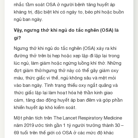
nhắc tầm soát OSA ở người bệnh tăng huyết áp
kháng trị, đặc biệt khi có ngáy to, béo phì hoặc buồn
ngủ ban ngày.
Vậy, ngưng thở khi ngủ do tắc nghẽn (OSA) là
gì?
Ngưng thở khi ngủ do tắc nghẽn (OSA) xảy ra khi
đường thở trên bị hẹp hoặc xẹp lặp đi lặp lại trong
lúc ngủ, làm giảm hoặc ngừng luồng khí thở. Những
đợt giảm thở/ngưng thở này có thể gây giảm oxy
máu, thức giấc vi thể, ngủ không sâu và mệt mỏi
vào ban ngày. Tình trạng thiếu oxy ngắt quãng và
thức giấc lặp lại làm hoạt hóa hệ thần kinh giao
cảm, tăng dao động huyết áp ban đêm và góp phần
khiến huyết áp khó kiểm soát.
Một phân tích trên The Lancet Respiratory Medicine
năm 2019 ước tính gần 1 tỷ người trưởng thành 30 –
69 tuổi trên thế giới có OSA ở các mức độ khác