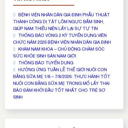
BỆNH VIỆN NHÂN DÂN GIA ĐỊNH PHẪU THUẬT
THÀNH CÔNG DỊ TẬT LÕM NGỰC BẨM SINH,
GIÚP NAM THIẾU NIÊN LẤY LẠI SỰ TỰ TIN
THÔNG BÁO VÒNG 2 KỲ TUYỂN DỤNG VIÊN
CHỨC NĂM 2026 BỆNH VIỆN NHÂN DÂN GIA ĐỊNH
KHÁM NAM KHOA – CHỦ ĐỘNG CHĂM SÓC
SỨC KHỎE SINH SẢN NAM GIỚI
THÔNG BÁO TUYỂN DỤNG
HƯỞNG ỨNG TUẦN LỄ THẾ GIỚI NUÔI CON
BẰNG SỮA MẸ 1/8 – 7/8/2026: THỰC HÀNH TỐT
NUÔI CON BẰNG SỮA MẸ TRONG MỔ LẤY THAI
BẢO ĐẢM KHỞI ĐẦU TỐT NHẤT CHO TRẺ SƠ
SINH