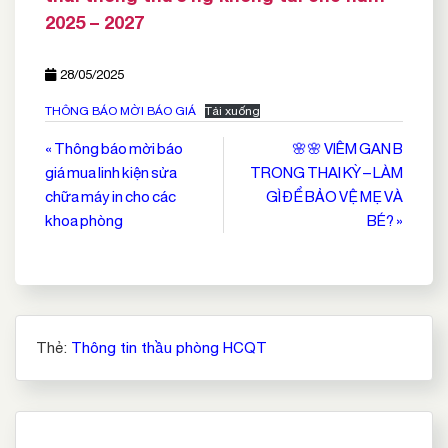
2025 – 2027
28/05/2025
THÔNG BÁO MỜI BÁO GIÁ
Tải xuống
Điều
« Thông báo mời báo
🌸🌸 VIÊM GAN B
giá mua linh kiện sửa
TRONG THAI KỲ – LÀM
hướng
chữa máy in cho các
GÌ ĐỂ BẢO VỆ MẸ VÀ
bài
khoa phòng
BÉ? »
viết
Thẻ:
Thông tin thầu phòng HCQT