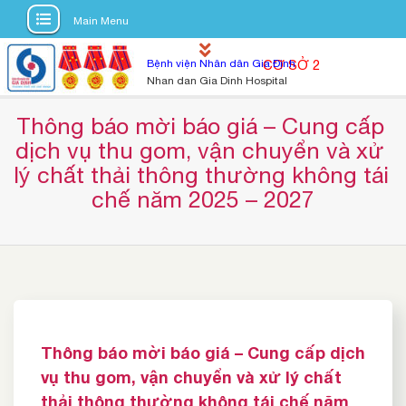
Main Menu
S
Bệnh viện Nhân dân Gia Định
CƠ SỞ 2
k
Nhan dan Gia Dinh Hospital
i
p
Thông báo mời báo giá – Cung cấp 
t
dịch vụ thu gom, vận chuyển và xử 
o
lý chất thải thông thường không tái 
c
chế năm 2025 – 2027
o
n
t
e
n
t
Thông báo mời báo giá – Cung cấp dịch
vụ thu gom, vận chuyển và xử lý chất
thải thông thường không tái chế năm