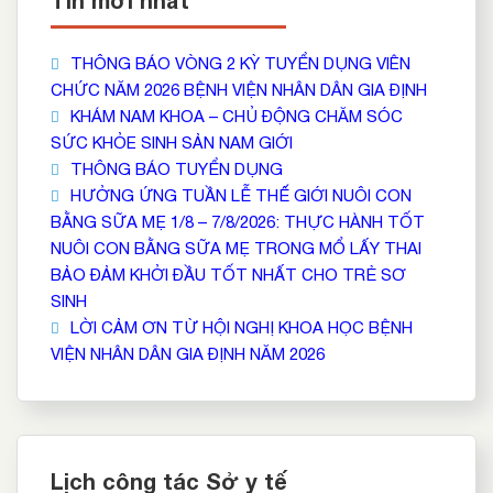
Tin mới nhất
THÔNG BÁO VÒNG 2 KỲ TUYỂN DỤNG VIÊN
CHỨC NĂM 2026 BỆNH VIỆN NHÂN DÂN GIA ĐỊNH
KHÁM NAM KHOA – CHỦ ĐỘNG CHĂM SÓC
SỨC KHỎE SINH SẢN NAM GIỚI
THÔNG BÁO TUYỂN DỤNG
HƯỞNG ỨNG TUẦN LỄ THẾ GIỚI NUÔI CON
BẰNG SỮA MẸ 1/8 – 7/8/2026: THỰC HÀNH TỐT
NUÔI CON BẰNG SỮA MẸ TRONG MỔ LẤY THAI
BẢO ĐẢM KHỞI ĐẦU TỐT NHẤT CHO TRẺ SƠ
SINH
LỜI CẢM ƠN TỪ HỘI NGHỊ KHOA HỌC BỆNH
VIỆN NHÂN DÂN GIA ĐỊNH NĂM 2026
Lịch công tác Sở y tế