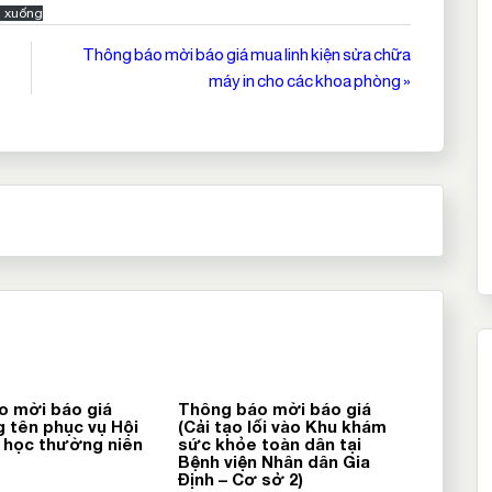
i xuống
Thông báo mời báo giá mua linh kiện sửa chữa
máy in cho các khoa phòng »
o mời báo giá
Thông báo mời báo giá
 tên phục vụ Hội
(Cải tạo lối vào Khu khám
 học thường niên
sức khỏe toàn dân tại
Bệnh viện Nhân dân Gia
Định – Cơ sở 2)