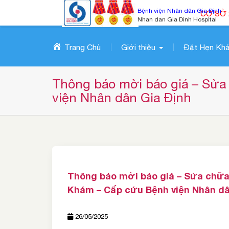
S
Bệnh viện Nhân dân Gia Định
CƠ SỞ 
k
Nhan dan Gia Dinh Hospital
i
p
Trang Chủ
Giới thiệu
Đặt Hẹn Kh
t
o
c
Thông báo mời báo giá – Sửa 
o
viện Nhân dân Gia Định
n
t
e
n
t
Thông báo mời báo giá – Sửa chữa 
Khám – Cấp cứu Bệnh viện Nhân dâ
26/05/2025