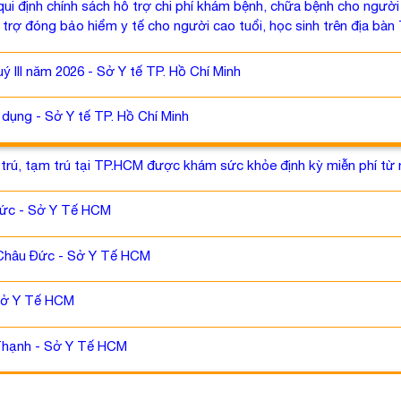
qui định chính sách hỗ trợ chi phí khám bệnh, chữa bệnh cho ngườ
rợ đóng bảo hiểm y tế cho người cao tuổi, học sinh trên địa bàn 
ý III năm 2026 - Sở Y tế TP. Hồ Chí Minh
dụng - Sở Y tế TP. Hồ Chí Minh
 trú, tạm trú tại TP.HCM được khám sức khỏe định kỳ miễn phí t
Đức - Sở Y Tế HCM
 Châu Đức - Sở Y Tế HCM
 Sở Y Tế HCM
 Thạnh - Sở Y Tế HCM