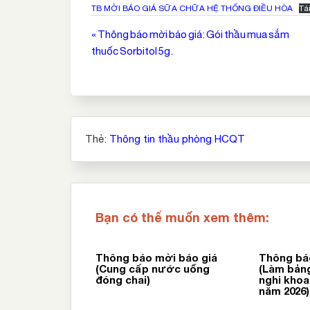
TB MỜI BÁO GIÁ SỮA CHỮA HỆ THỐNG ĐIỀU HÒA
Tả
Điều
« Thông báo mời báo giá: Gói thầu mua sắm
thuốc Sorbitol 5g.
hướng
bài
viết
Thẻ:
Thông tin thầu phòng HCQT
Bạn có thể muốn xem thêm:
Thông báo mời báo giá
Thông bá
(Cung cấp nước uống
(Làm bảng
đóng chai)
nghi khoa
năm 2026)