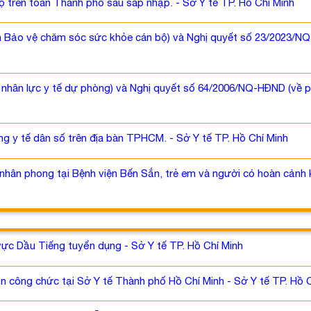
ộ trên toàn Thành phố sau sáp nhập. - Sở Y tế TP. Hồ Chí Minh
 Bảo vệ chăm sóc sức khỏe cán bộ) và Nghị quyết số 23/2023/NQ-H
t nhân lực y tế dự phòng) và Nghị quyết số 64/2006/NQ-HĐND (về
g y tế dân số trên địa bàn TPHCM. - Sở Y tế TP. Hồ Chí Minh
hân phong tại Bệnh viện Bến Sắn, trẻ em và người có hoàn cảnh k
vực Dầu Tiếng tuyển dụng - Sở Y tế TP. Hồ Chí Minh
 công chức tại Sở Y tế Thành phố Hồ Chí Minh - Sở Y tế TP. Hồ 