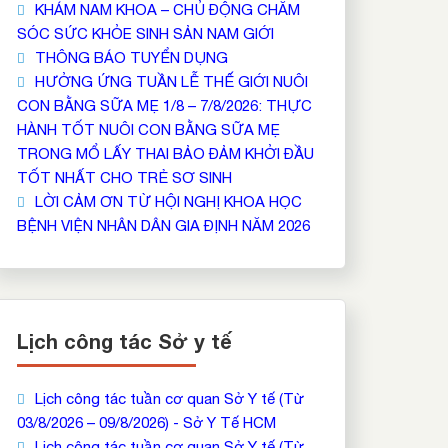
KHÁM NAM KHOA – CHỦ ĐỘNG CHĂM
SÓC SỨC KHỎE SINH SẢN NAM GIỚI
THÔNG BÁO TUYỂN DỤNG
HƯỞNG ỨNG TUẦN LỄ THẾ GIỚI NUÔI
CON BẰNG SỮA MẸ 1/8 – 7/8/2026: THỰC
HÀNH TỐT NUÔI CON BẰNG SỮA MẸ
TRONG MỔ LẤY THAI BẢO ĐẢM KHỞI ĐẦU
TỐT NHẤT CHO TRẺ SƠ SINH
LỜI CẢM ƠN TỪ HỘI NGHỊ KHOA HỌC
BỆNH VIỆN NHÂN DÂN GIA ĐỊNH NĂM 2026
Lịch công tác Sở y tế
Lịch công tác tuần cơ quan Sở Y tế (Từ
03/8/2026 – 09/8/2026) - Sở Y Tế HCM
Lịch công tác tuần cơ quan Sở Y tế (Từ