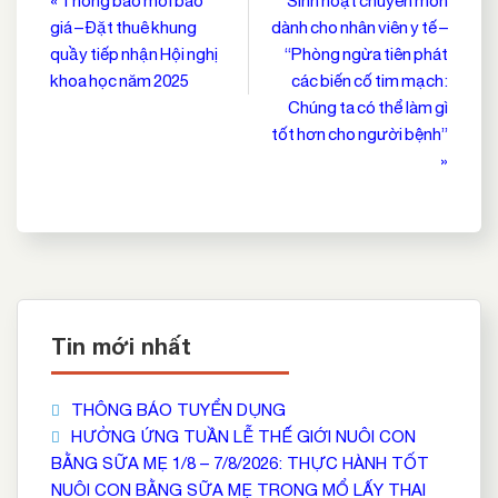
Điều
« Thông báo mời báo
Sinh hoạt chuyên môn
giá – Đặt thuê khung
dành cho nhân viên y tế –
hướng
quầy tiếp nhận Hội nghị
“Phòng ngừa tiên phát
bài
khoa học năm 2025
các biến cố tim mạch:
viết
Chúng ta có thể làm gì
tốt hơn cho người bệnh”
»
Tin mới nhất
THÔNG BÁO TUYỂN DỤNG
HƯỞNG ỨNG TUẦN LỄ THẾ GIỚI NUÔI CON
BẰNG SỮA MẸ 1/8 – 7/8/2026: THỰC HÀNH TỐT
NUÔI CON BẰNG SỮA MẸ TRONG MỔ LẤY THAI