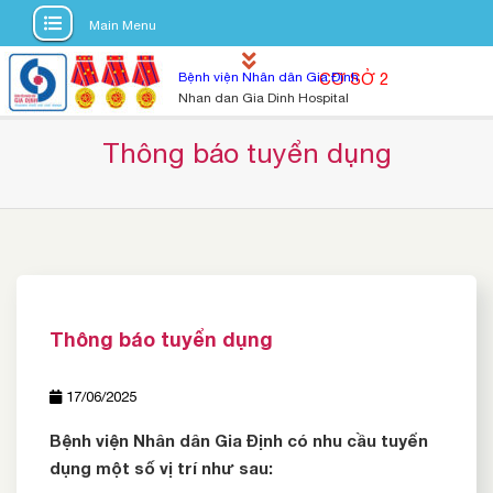
Main Menu
S
Bệnh viện Nhân dân Gia Định
CƠ SỞ 2
k
Nhan dan Gia Dinh Hospital
i
p
Thông báo tuyển dụng
t
o
c
o
n
t
e
Thông báo tuyển dụng
n
t
17/06/2025
Bệnh viện Nhân dân Gia Định có nhu cầu tuyển
dụng một số vị trí như sau: