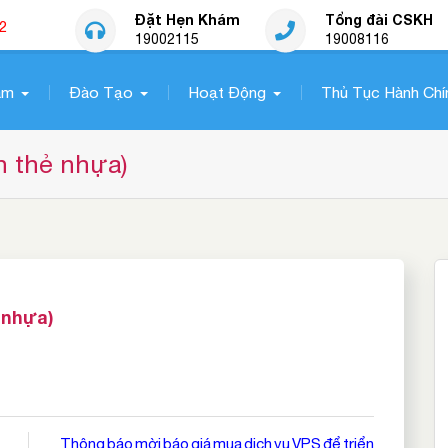
Đặt Hẹn Khám
Tổng đài CSKH
2
19002115
19008116
ám
Đào Tạo
Hoạt Động
Thủ Tục Hành Chí
n thẻ nhựa)
 nhựa)
Thông báo mời báo giá mua dịch vụ VPS để triển