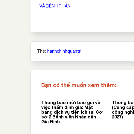
VÀ BỆNH THẬN
hướng
bài
viết
Thẻ:
hanhchinhquantri
Bạn có thể muốn xem thêm:
Thông báo mời báo giá về
Thông bá
việc thẩm định giá: Mặt
(Cung cấp
bằng dịch vụ tiện ích tại Cơ
công nghi
sở 2 Bệnh viện Nhân dân
2027)
Gia Định