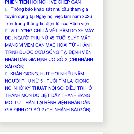
PHIÊN TIỀN HỘI NGHỊ VỀ GHÉP GAN
Thông báo khảo sát nhu cầu tham gia
tuyển dụng tại Ngày hội việc làm năm 2026
trên trang thông tin điện tử của Bệnh viện
🚨TƯỞNG CHỈ LÀ VẾT BẦM DO XE MÁY
ĐÈ , NGƯỜI PHỤ NỮ 45 TUỔI SUÝT MẤT
MẠNG VÌ VIÊM CÂN MẠC HOẠI TỬ – HÀNH
TRÌNH ĐƯỢC CỨU SỐNG TẠI BỆNH VIỆN
NHÂN DÂN GIA ĐỊNH CƠ SỞ 2 (CHI NHÁNH
SÀI GÒN)
KHÀN GIỌNG, HỤT HƠI NHIỀU NĂM –
NGƯỜI PHỤ NỮ 51 TUỔI TÌM LẠI GIỌNG
NÓI NHỜ KỸ THUẬT NỘI SOI ĐIỀU TRỊ HỞ
THANH MÔN DO LIỆT DÂY THANH BẰNG
MỠ TỰ THÂN TẠI BỆNH VIỆN NHÂN DÂN
GIA ĐỊNH CƠ SỞ 2 (CHI NHÁNH SÀI GÒN)