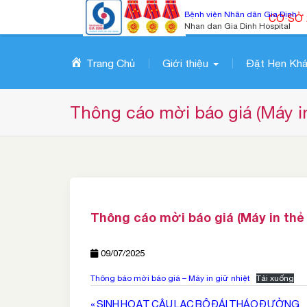
S
Bệnh viện Nhân dân Gia Định
CƠ SỞ 
k
Nhan dan Gia Dinh Hospital
i
p
Trang Chủ
Giới thiệu
Đặt Hẹn Kh
t
o
c
Thông cáo mời báo giá (Máy i
o
n
t
e
n
t
Thông cáo mời báo giá (Máy in thẻ
09/07/2025
Thông báo mời báo giá – Máy in giữ nhiệt
Tải xuống
Điều
« SINH HOẠT CÂU LẠC BỘ ĐÁI THÁO ĐƯỜNG