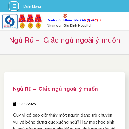
Main Menu
S
Bệnh viện Nhân dân Gia Định
CƠ SỞ 2
k
Nhan dan Gia Dinh Hospital
i
p
Ngủ Rũ –  Giấc ngủ ngoài ý muốn
t
o
c
o
n
t
e
Ngủ Rũ – Giấc ngủ ngoài ý muốn
n
t
22/09/2025
Quý vị có bao giờ thấy một người đang trò chuyện
vui vẻ bỗng dưng gục xuống ngủ? Hay một học sinh
bị ngủ gật ngay trong giờ kiểm tra, dù hôm trước đã