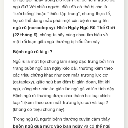
ngủ đủ? Với nhiều người, điều đó có thể bị cho là
“lười biếng” hoặc “thiếu tập trung”, nhưng thực tế,
họ có thể đang mắc phải một căn bệnh mang tên
ngủ rũ (narcolepsy)
Ngày Ngủ Rũ Thế Giới
. Nhân
(22 tháng 9)
, chúng ta hãy cùng nhau tìm hiểu về
một rối loạn giấc ngủ thường bị hiểu lầm này.
Bệnh ngủ rũ là gì ?
Ngủ rũ là một hội chứng lâm sàng đặc trưng bởi tình
trạng buồn ngủ ban ngày kéo dài, thường kèm theo
các triệu chứng khác như cơn mất trương lực cơ
(cataplexy), giấc ngủ ban đêm bị gián đoạn, liệt khi
ngủ, cũng như các ảo giác lúc ngủ gà và lúc tỉnh dậy.
Bệnh ngủ rũ thường được chia thành hai loại chính:
loại 1 (kèm theo cơn mất trương lực cơ) và loại 2
(không có triệu chứng này).
Trong ngủ rũ, người bệnh thường xuyên cảm thấy
buồn ngủ quá mức vào ban ngày
và có thể ngủ