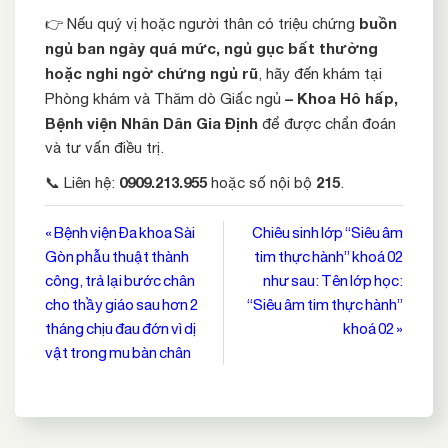
buồn
👉 Nếu quý vị hoặc người thân có triệu chứng
ngủ ban ngày quá mức, ngủ gục bất thường
hoặc nghi ngờ chứng ngủ rũ
, hãy đến khám tại
– Khoa Hô hấp,
Phòng khám và Thăm dò Giấc ngủ
Bệnh viện Nhân Dân Gia Định
để được chẩn đoán
và tư vấn điều trị.
0909.213.955
215
📞 Liên hệ:
hoặc số nội bộ
.
Điều
« Bệnh viện Đa khoa Sài
Chiêu sinh lớp “Siêu âm
Gòn phẫu thuật thành
tim thực hành” khoá 02
hướng
công, trả lại bước chân
như sau: Tên lớp học:
bài
cho thầy giáo sau hơn 2
“Siêu âm tim thực hành”
viết
tháng chịu đau đớn vì dị
khoá 02 »
vật trong mu bàn chân