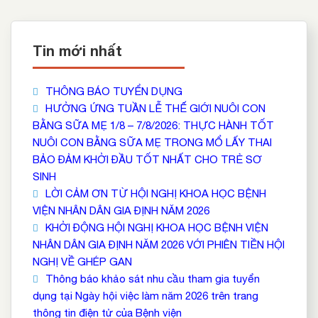
Tin mới nhất
THÔNG BÁO TUYỂN DỤNG
HƯỞNG ỨNG TUẦN LỄ THẾ GIỚI NUÔI CON
BẰNG SỮA MẸ 1/8 – 7/8/2026: THỰC HÀNH TỐT
NUÔI CON BẰNG SỮA MẸ TRONG MỔ LẤY THAI
BẢO ĐẢM KHỞI ĐẦU TỐT NHẤT CHO TRẺ SƠ
SINH
LỜI CẢM ƠN TỪ HỘI NGHỊ KHOA HỌC BỆNH
VIỆN NHÂN DÂN GIA ĐỊNH NĂM 2026
KHỞI ĐỘNG HỘI NGHỊ KHOA HỌC BỆNH VIỆN
NHÂN DÂN GIA ĐỊNH NĂM 2026 VỚI PHIÊN TIỀN HỘI
NGHỊ VỀ GHÉP GAN
Thông báo khảo sát nhu cầu tham gia tuyển
dụng tại Ngày hội việc làm năm 2026 trên trang
thông tin điện tử của Bệnh viện