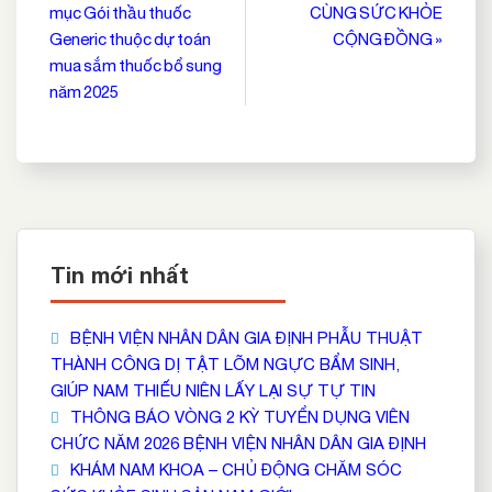
hướng
mục Gói thầu thuốc
CÙNG SỨC KHỎE
bài
Generic thuộc dự toán
CỘNG ĐỒNG »
viết
mua sắm thuốc bổ sung
năm 2025
Tin mới nhất
BỆNH VIỆN NHÂN DÂN GIA ĐỊNH PHẪU THUẬT
THÀNH CÔNG DỊ TẬT LÕM NGỰC BẨM SINH,
GIÚP NAM THIẾU NIÊN LẤY LẠI SỰ TỰ TIN
THÔNG BÁO VÒNG 2 KỲ TUYỂN DỤNG VIÊN
CHỨC NĂM 2026 BỆNH VIỆN NHÂN DÂN GIA ĐỊNH
KHÁM NAM KHOA – CHỦ ĐỘNG CHĂM SÓC