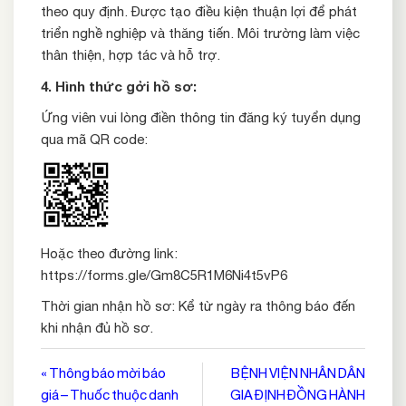
theo quy định. Được tạo điều kiện thuận lợi để phát
triển nghề nghiệp và thăng tiến. Môi trường làm việc
thân thiện, hợp tác và hỗ trợ.
4. Hình thức gởi hồ sơ:
Ứng viên vui lòng điền thông tin đăng ký tuyển dụng
qua mã QR code:
Hoặc theo đường link:
https://forms.gle/Gm8C5R1M6Ni4t5vP6
Thời gian nhận hồ sơ: Kể từ ngày ra thông báo đến
khi nhận đủ hồ sơ.
Điều
« Thông báo mời báo
BỆNH VIỆN NHÂN DÂN
giá – Thuốc thuộc danh
GIA ĐỊNH ĐỒNG HÀNH