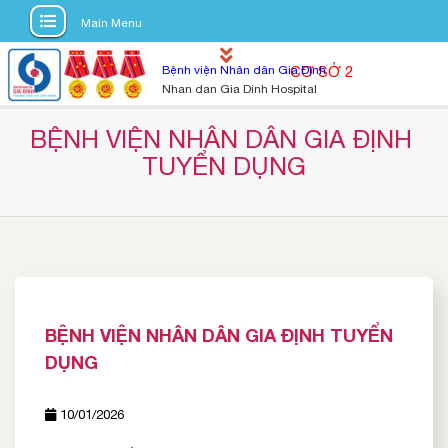
Main Menu
S
Bệnh viện Nhân dân Gia Định
CƠ SỞ 2
k
Nhan dan Gia Dinh Hospital
i
p
BỆNH VIỆN NHÂN DÂN GIA ĐỊNH 
t
TUYỂN DỤNG
o
c
o
n
t
e
n
BỆNH VIỆN NHÂN DÂN GIA ĐỊNH TUYỂN
t
DỤNG
10/01/2026