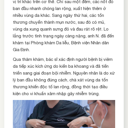
vị trí khác trên cơ thể. Chỉ sau một đêm, các nốt đỏ
ban đầu nhanh chóng lan rộng, xuất hiện thêm ở
nhiều vùng da khác. Sang ngày thứ hai, các tổn
thương chuyển thành mụn nước, sau đó có mủ,
vùng da xung quanh sưng đỏ và đau rát rõ rệt. Lo
lắng trước tình trạng ngày càng nặng, anh N. đã đến
khám tại Phòng khám Da liễu, Bệnh viện Nhân dân
Gia Định.
Qua thăm khám, bác sĩ xác định người bệnh bị viêm
da tiếp xúc kích ứng do kiến ba khoang và đã tiến
triển sang giai đoạn bội nhiễm. Nguyên nhân là do xử
lý ban đầu không đúng cách, chà xát vùng da tổn
thương khiến độc tố lan rộng, đồng thời tạo điều
kiện cho vi khuẩn xâm nhập gây nhiễm trùng.