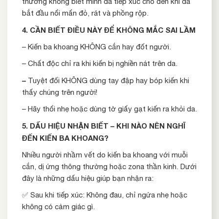
thường không biết mình đã tiếp xúc cho đến khi da
bắt đầu nổi mẩn đỏ, rát và phồng rộp.
4. CẦN BIẾT ĐIỀU NÀY ĐỂ KHÔNG MẮC SAI LẦM
– Kiến ba khoang KHÔNG cắn hay đốt người.
– Chất độc chỉ ra khi kiến bị nghiền nát trên da.
–
Tuyệt đối KHÔNG dùng tay đập hay bóp kiến khi
thấy chúng trên người!
– Hãy thổi nhẹ hoặc dùng tờ giấy gạt kiến ra khỏi da.
5. DẤU HIỆU NHẬN BIẾT – KHI NÀO NÊN NGHĨ
ĐẾN KIẾN BA KHOANG?
Nhiều người nhầm vết do kiến ba khoang với muỗi
cắn, dị ứng thông thường hoặc zona thần kinh. Dưới
đây là những dấu hiệu giúp bạn nhận ra:
✅ Sau khi tiếp xúc: Không đau, chỉ ngứa nhẹ hoặc
không có cảm giác gì.