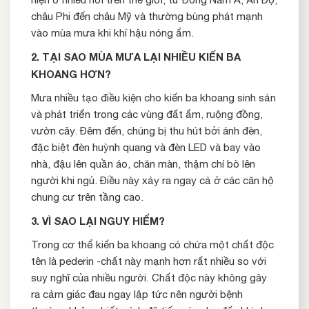
châu Phi đến châu Mỹ và thường bùng phát mạnh
vào mùa mưa khi khí hậu nóng ẩm.
2. TẠI SAO MÙA MƯA LẠI NHIỀU KIẾN BA
KHOANG HƠN?
Mưa nhiều tạo điều kiện cho kiến ba khoang sinh sản
và phát triển trong các vùng đất ẩm, ruộng đồng,
vườn cây. Đêm đến, chúng bị thu hút bởi ánh đèn,
đặc biệt đèn huỳnh quang và đèn LED và bay vào
nhà, đậu lên quần áo, chăn màn, thậm chí bò lên
người khi ngủ. Điều này xảy ra ngay cả ở các căn hộ
chung cư trên tầng cao.
3. VÌ SAO LẠI NGUY HIỂM?
Trong cơ thể kiến ba khoang có chứa một chất độc
tên là pederin -chất này mạnh hơn rất nhiều so với
suy nghĩ của nhiều người. Chất độc này không gây
ra cảm giác đau ngay lập tức nên người bệnh