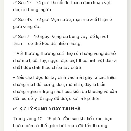
✅ Sau 12 – 24 giờ: Da nổi đỏ thành đám hoặc vệt
dài, rát bỏng, ngứa.
✅ Sau 48 – 72 giờ: Mụn nước, mụn mủ xuất hiện ở
giữa vùng đỏ.
✅ Sau 7 – 10 ngày: Vùng da bong vảy, để lại vết
thâm – có thể kéo dài nhiều tháng.
– Vết thương thường xuất hiện ở những vùng da hở
như mặt, cổ, tay, ngực, đặc biệt theo hình vệt dài (vì
chất độc dính theo chiều tay quệt).
– Nếu chất độc từ tay dính vào mắt gây ra các triệu
chứng mắt đỏ, sưng, đau, mờ nhìn, đây là biến
chứng nghiêm trọng nhất của kiến ba khoang và cần
đến cơ sở y tế ngay để được xử trí kịp thời.
✅
XỬ LÝ ĐÚNG NGAY TẠI NHÀ
Trong vòng 10 – 15 phút đầu sau khi tiếp xúc, bạn
hoàn toàn có thể giảm bớt mức độ tổn thương