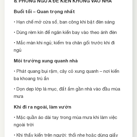
8. PHÒNG NGỪA ĐỂ KIẾN KHÔNG VÀO NHÀ
Buổi tối – Quan trọng nhất
• Hạn chế mở cửa sổ, ban công khi bật đèn sáng
• Dùng rèm kín để ngăn kiến bay vào theo ánh đèn
• Mắc màn khi ngủ; kiểm tra chăn gối trước khi đi
ngủ
Môi trường xung quanh nhà
• Phát quang bụi rậm, cây cỏ xung quanh – nơi kiến
ba khoang trú ẩn
• Dọn dẹp lớp lá mục, đất ẩm gần nhà vào đầu mùa
mưa
Khi đi ra ngoài, làm vườn
• Mặc quần áo dài tay trong mùa mưa khi làm việc
ngoài trời
• Khi thấy kiến trên người: thổi nhẹ hoặc dùng giấy