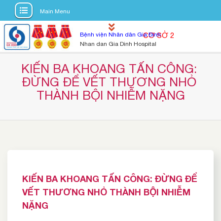
Main Menu
S
Bệnh viện Nhân dân Gia Định
CƠ SỞ 2
k
Nhan dan Gia Dinh Hospital
i
p
KIẾN BA KHOANG TẤN CÔNG: 
t
ĐỪNG ĐỂ VẾT THƯƠNG NHỎ 
o
THÀNH BỘI NHIỄM NẶNG
c
o
n
t
e
n
t
KIẾN BA KHOANG TẤN CÔNG: ĐỪNG ĐỂ
VẾT THƯƠNG NHỎ THÀNH BỘI NHIỄM
NẶNG