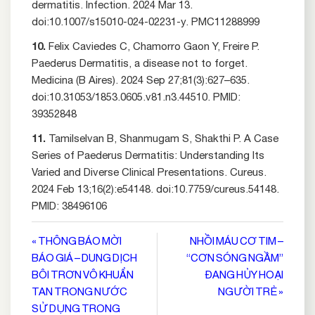
dermatitis. Infection. 2024 Mar 13.
doi:10.1007/s15010-024-02231-y. PMC11288999
10.
Felix Caviedes C, Chamorro Gaon Y, Freire P.
Paederus Dermatitis, a disease not to forget.
Medicina (B Aires). 2024 Sep 27;81(3):627–635.
doi:10.31053/1853.0605.v81.n3.44510. PMID:
39352848
11.
Tamilselvan B, Shanmugam S, Shakthi P. A Case
Series of Paederus Dermatitis: Understanding Its
Varied and Diverse Clinical Presentations. Cureus.
2024 Feb 13;16(2):e54148. doi:10.7759/cureus.54148.
PMID: 38496106
Điều
« THÔNG BÁO MỜI
NHỒI MÁU CƠ TIM –
BÁO GIÁ – DUNG DỊCH
“CƠN SÓNG NGẦM”
hướng
BÔI TRƠN VÔ KHUẨN
ĐANG HỦY HOẠI
bài
TAN TRONG NƯỚC
NGƯỜI TRẺ »
viết
SỬ DỤNG TRONG