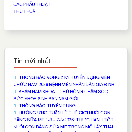
CÁC PHẪU THUẬT,
THỦ THUẬT
Tin mới nhất
THÔNG BÁO VÒNG 2 KỲ TUYỂN DỤNG VIÊN
CHỨC NĂM 2026 BỆNH VIỆN NHÂN DÂN GIA ĐỊNH
KHÁM NAM KHOA – CHỦ ĐỘNG CHĂM SÓC
SỨC KHỎE SINH SẢN NAM GIỚI
THÔNG BÁO TUYỂN DỤNG
HƯỞNG ỨNG TUẦN LỄ THẾ GIỚI NUÔI CON
BẰNG SỮA MẸ 1/8 – 7/8/2026: THỰC HÀNH TỐT
NUÔI CON BẰNG SỮA MẸ TRONG MỔ LẤY THAI