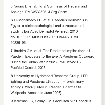
5.
Vuong D, et al. Total Synthesis of Pederin and
Analogs. PMC3532508. J Org Chem.
6.
El-Mohamedy EH, et al. Paederus dermatitis in
Egypt: a clinicopathological and ultrastructural
study. J Eur Acad Dermatol Venereol. 2010.
doi:10.1111/j.1468-3083.2009.03444.x. PMID:
20236196
7.
Ibrahim OM, et al. The Predicted Implications of
Paederin Exposure to the Eye: A Paederus Outbreak
During the Sudan War in 2025. PMC12522057.
PubMed Central, 2025.
8.
University of Hyderabad Research Group. LED
lighting and Paederus attraction — preliminary
findings. 2024. [Cited in: Paederus dermatitis.
Wikipedia. Accessed June 2026]
9.
Kalkman LC, Sesay OM, Grobusch MP. Paederus