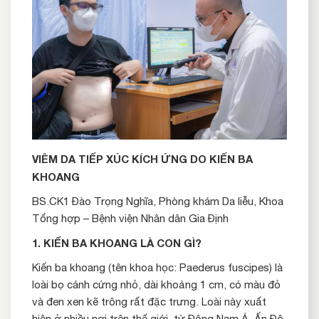
VIÊM DA TIẾP XÚC
KÍCH ỨNG
DO KIẾN BA
KHOANG
BS.CK1 Đào Trọng Nghĩa, Phòng khám Da liễu, Khoa
Tổng hợp – Bệnh viện Nhân dân Gia Định
1. KIẾN BA KHOANG LÀ CON GÌ?
Kiến ba khoang (tên khoa học: Paederus fuscipes) là
loài bọ cánh cứng nhỏ, dài khoảng 1 cm, có màu đỏ
và đen xen kẽ trông rất đặc trưng. Loài này xuất
hiện ở nhiều nơi trên thế giới, từ Đông Nam Á, Ấn Độ,