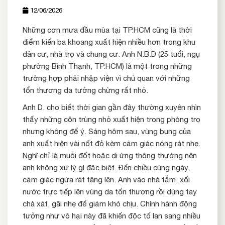
12/06/2026
Những cơn mưa đầu mùa tại TP.HCM cũng là thời
điểm kiến ba khoang xuất hiện nhiều hơn trong khu
dân cư, nhà trọ và chung cư. Anh N.B.D (25 tuổi, ngụ
phường Bình Thạnh, TP.HCM) là một trong những
trường hợp phải nhập viện vì chủ quan với những
tổn thương da tưởng chừng rất nhỏ.
Anh D. cho biết thời gian gần đây thường xuyên nhìn
thấy những côn trùng nhỏ xuất hiện trong phòng trọ
nhưng không để ý. Sáng hôm sau, vùng bụng của
anh xuất hiện vài nốt đỏ kèm cảm giác nóng rát nhẹ.
Nghĩ chỉ là muỗi đốt hoặc dị ứng thông thường nên
anh không xử lý gì đặc biệt. Đến chiều cùng ngày,
cảm giác ngứa rát tăng lên. Anh vào nhà tắm, xối
nước trực tiếp lên vùng da tổn thương rồi dùng tay
chà xát, gãi nhẹ để giảm khó chịu. Chính hành động
tưởng như vô hại này đã khiến độc tố lan sang nhiều