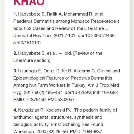
KHẢO
1.
Habyebete S, Rafik A, Mohammed R, et al.
Paederus Dermatitis among Monusco Peacekeepers
about 52 Cases and Review of the Literature. J
Dermatol Res Ther. 2021;7:101. doi:10.23937/2469-
5750/1510101
2.
Habyebete S, et al. — Ibid. [Review of the
Literature section]
3.
Uzunoglu E, Oguz ID, Kir B, Akdemir C. Clinical and
Epidemiological Features of Paederus Dermatitis
Among Nut Farm Workers in Turkey. Am J Trop Med
Hyg. 2017;96(2):483–487. doi:10.4269/ajtmh.16-0582.
PMID: 27879459. PMC5303057
4.
Narquizian R, Kocienski PJ. The pederin family of
antitumor agents: structures, synthesis and
biological activity. Ernst Schering Res Found
Workshop. 2000;(32):25–56. PMID: 10849837