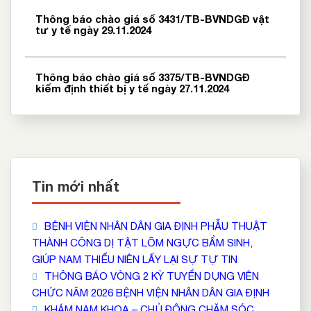
Thông báo chào giá số 3431/TB-BVNDGĐ vật
tư y tế ngày 29.11.2024
Thông báo chào giá số 3375/TB-BVNDGĐ
kiểm định thiết bị y tế ngày 27.11.2024
Tin mới nhất
BỆNH VIỆN NHÂN DÂN GIA ĐỊNH PHẪU THUẬT
THÀNH CÔNG DỊ TẬT LÕM NGỰC BẨM SINH,
GIÚP NAM THIẾU NIÊN LẤY LẠI SỰ TỰ TIN
THÔNG BÁO VÒNG 2 KỲ TUYỂN DỤNG VIÊN
CHỨC NĂM 2026 BỆNH VIỆN NHÂN DÂN GIA ĐỊNH
KHÁM NAM KHOA – CHỦ ĐỘNG CHĂM SÓC