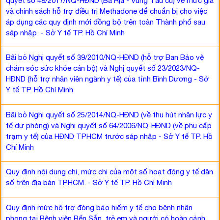
quyết số 48/2017/NQ-HĐND (Bà Rịa - Vũng Tàu cũ) về mức giá
và chính sách hỗ trợ điều trị Methadone để chuẩn bị cho việc
áp dụng các quy định mới đồng bộ trên toàn Thành phố sau
sáp nhập. - Sở Y tế TP. Hồ Chí Minh
Bãi bỏ Nghị quyết số 39/2010/NQ-HĐND (hỗ trợ Ban Bảo vệ
chăm sóc sức khỏe cán bộ) và Nghị quyết số 23/2023/NQ-
HĐND (hỗ trợ nhân viên ngành y tế) của tỉnh Bình Dương - Sở
Y tế TP. Hồ Chí Minh
Bãi bỏ Nghị quyết số 25/2014/NQ-HĐND (về thu hút nhân lực y
tế dự phòng) và Nghị quyết số 64/2006/NQ-HĐND (về phụ cấp
trạm y tế) của HĐND TPHCM trước sáp nhập - Sở Y tế TP. Hồ
Chí Minh
Quy định nội dung chi, mức chi của một số hoạt động y tế dân
số trên địa bàn TPHCM. - Sở Y tế TP. Hồ Chí Minh
Quy định mức hỗ trợ đóng bảo hiểm y tế cho bệnh nhân
phong tại Bệnh viện Bến Sắn, trẻ em và người có hoàn cảnh