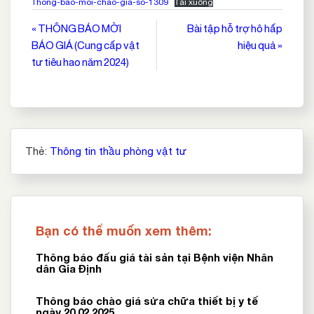
Thong-bao-moi-chao-gia-so-1309
Tải xuống
Điều
« THÔNG BÁO MỜI
Bài tập hỗ trợ hô hấp
BÁO GIÁ (Cung cấp vật
hiệu quả »
hướng
tư tiêu hao năm 2024)
bài
viết
Thẻ:
Thông tin thầu phòng vật tư
Bạn có thể muốn xem thêm:
Thông báo đấu giá tài sản tại Bệnh viện Nhân
dân Gia Định
Thông báo chào giá sửa chữa thiết bị y tế
ngày 20.02.2025