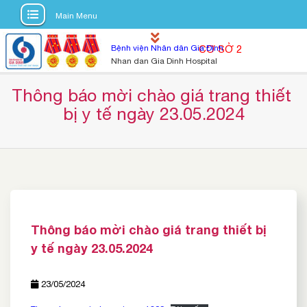
Main Menu
S
Bệnh viện Nhân dân Gia Định
CƠ SỞ 2
k
Nhan dan Gia Dinh Hospital
i
p
Thông báo mời chào giá trang thiết 
t
bị y tế ngày 23.05.2024
o
c
o
n
t
e
n
Thông báo mời chào giá trang thiết bị
t
y tế ngày 23.05.2024
23/05/2024