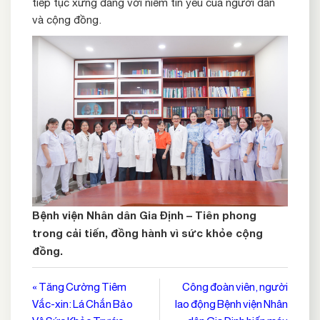
tiếp tục xứng đáng với niềm tin yêu của người dân
và cộng đồng.
Bệnh viện Nhân dân Gia Định – Tiên phong
trong cải tiến, đồng hành vì sức khỏe cộng
đồng.
Điều
« Tăng Cường Tiêm
Công đoàn viên, người
Vắc-xin: Lá Chắn Bảo
lao động Bệnh viện Nhân
hướng