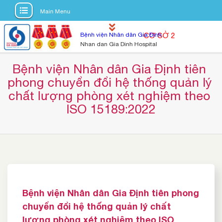
Main Menu
S
Bệnh viện Nhân dân Gia Định
CƠ SỞ 2
k
Nhan dan Gia Dinh Hospital
i
p
Bệnh viện Nhân dân Gia Định tiên 
t
phong chuyển đổi hệ thống quản lý 
o
chất lượng phòng xét nghiệm theo 
c
ISO 15189:2022
o
n
t
e
n
t
Bệnh viện Nhân dân Gia Định tiên phong
chuyển đổi hệ thống quản lý chất
lượng phòng xét nghiệm theo ISO