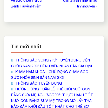
Vệ Sức Khỏe Trước
dân Gia Định hiến máu
bài
Bệnh Truyền Nhiễm
tình nguyện »
viết
Tin mới nhất
THÔNG BÁO VÒNG 2 KỲ TUYỂN DỤNG VIÊN
CHỨC NĂM 2026 BỆNH VIỆN NHÂN DÂN GIA ĐỊNH
KHÁM NAM KHOA – CHỦ ĐỘNG CHĂM SÓC
SỨC KHỎE SINH SẢN NAM GIỚI
THÔNG BÁO TUYỂN DỤNG
HƯỞNG ỨNG TUẦN LỄ THẾ GIỚI NUÔI CON
BẰNG SỮA MẸ 1/8 – 7/8/2026: THỰC HÀNH TỐT
NUÔI CON BẰNG SỮA MẸ TRONG MỔ LẤY THAI
BẢO ĐẢM KHỞI ĐẦU TỐT NHẤT CHO TRẺ SƠ