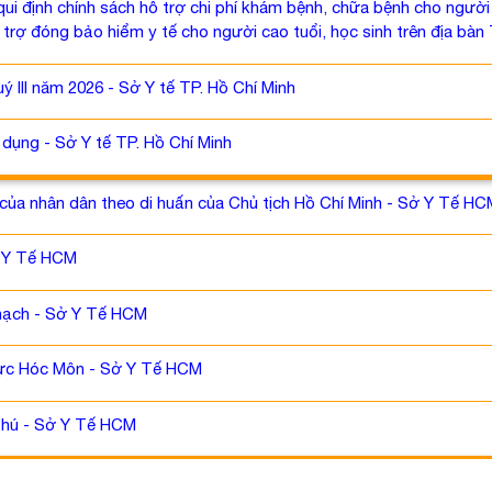
qui định chính sách hỗ trợ chi phí khám bệnh, chữa bệnh cho ngườ
rợ đóng bảo hiểm y tế cho người cao tuổi, học sinh trên địa bàn 
ý III năm 2026 - Sở Y tế TP. Hồ Chí Minh
dụng - Sở Y tế TP. Hồ Chí Minh
 của nhân dân theo di huấn của Chủ tịch Hồ Chí Minh - Sở Y Tế HC
ở Y Tế HCM
hạch - Sở Y Tế HCM
vực Hóc Môn - Sở Y Tế HCM
 Phú - Sở Y Tế HCM