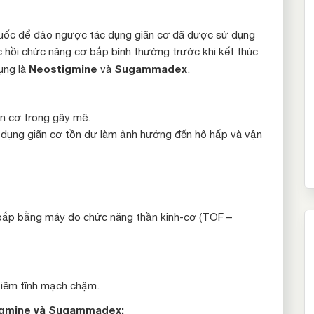
thuốc để đảo ngược tác dụng giãn cơ đã được sử dụng
c hồi chức năng cơ bắp bình thường trước khi kết thúc
Neostigmine
Sugammadex
ụng là
và
.
ãn cơ trong gây mê.
c dụng giãn cơ tồn dư làm ảnh hưởng đến hô hấp và vận
bắp bằng máy đo chức năng thần kinh-cơ (TOF –
 tiêm tĩnh mạch chậm.
tigmine và Sugammadex: