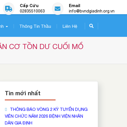
Cấp Cứu
Email
02835510063
info@bvndgiadinh.org.vn
nh
Thông Tin Thầu
Liên Hệ
ÃN CƠ TỒN DƯ CUỐI MỔ 
Tin mới nhất
THÔNG BÁO VÒNG 2 KỲ TUYỂN DỤNG
VIÊN CHỨC NĂM 2026 BỆNH VIỆN NHÂN
DÂN GIA ĐỊNH