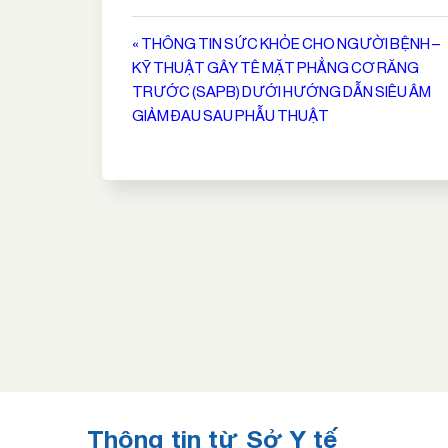
Điều
« THÔNG TIN SỨC KHỎE CHO NGƯỜI BỆNH –
KỸ THUẬT GÂY TÊ MẶT PHẲNG CƠ RĂNG
hướng
TRƯỚC (SAPB) DƯỚI HƯỚNG DẪN SIÊU ÂM
bài
GIẢM ĐAU SAU PHẪU THUẬT
viết
Thông tin từ Sở Y tế