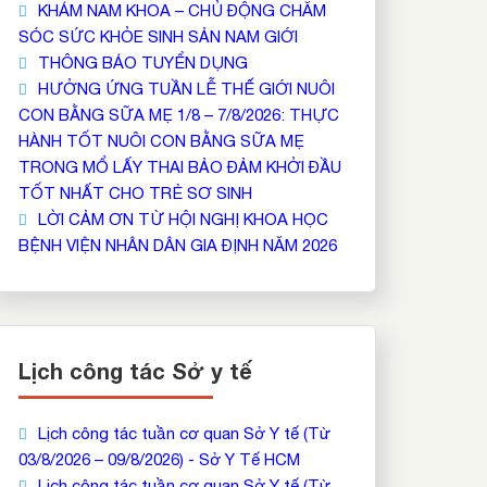
KHÁM NAM KHOA – CHỦ ĐỘNG CHĂM
SÓC SỨC KHỎE SINH SẢN NAM GIỚI
THÔNG BÁO TUYỂN DỤNG
HƯỞNG ỨNG TUẦN LỄ THẾ GIỚI NUÔI
CON BẰNG SỮA MẸ 1/8 – 7/8/2026: THỰC
HÀNH TỐT NUÔI CON BẰNG SỮA MẸ
TRONG MỔ LẤY THAI BẢO ĐẢM KHỞI ĐẦU
TỐT NHẤT CHO TRẺ SƠ SINH
LỜI CẢM ƠN TỪ HỘI NGHỊ KHOA HỌC
BỆNH VIỆN NHÂN DÂN GIA ĐỊNH NĂM 2026
Lịch công tác Sở y tế
Lịch công tác tuần cơ quan Sở Y tế (Từ
03/8/2026 – 09/8/2026) - Sở Y Tế HCM
Lịch công tác tuần cơ quan Sở Y tế (Từ