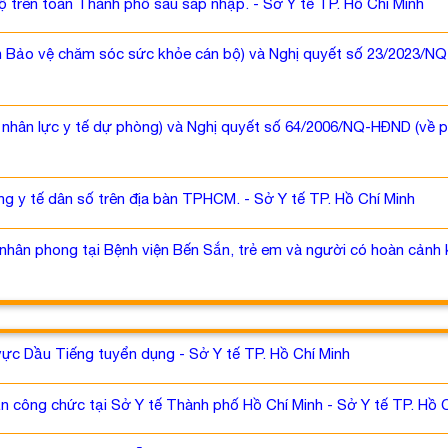
ộ trên toàn Thành phố sau sáp nhập. - Sở Y tế TP. Hồ Chí Minh
 Bảo vệ chăm sóc sức khỏe cán bộ) và Nghị quyết số 23/2023/NQ-H
t nhân lực y tế dự phòng) và Nghị quyết số 64/2006/NQ-HĐND (về
g y tế dân số trên địa bàn TPHCM. - Sở Y tế TP. Hồ Chí Minh
hân phong tại Bệnh viện Bến Sắn, trẻ em và người có hoàn cảnh k
vực Dầu Tiếng tuyển dụng - Sở Y tế TP. Hồ Chí Minh
 công chức tại Sở Y tế Thành phố Hồ Chí Minh - Sở Y tế TP. Hồ 