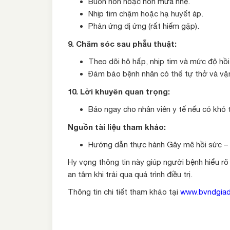
Buồn nôn hoặc nôn mửa nhẹ.
Nhịp tim chậm hoặc hạ huyết áp.
Phản ứng dị ứng (rất hiếm gặp).
9. Chăm sóc sau phẫu thuật:
Theo dõi hô hấp, nhịp tim và mức độ hồ
Đảm bảo bệnh nhân có thể tự thở và vận
10. Lời khuyên quan trọng:
Báo ngay cho nhân viên y tế nếu có khó 
Nguồn tài liệu tham khảo:
Hướng dẫn thực hành Gây mê hồi sức – 
Hy vọng thông tin này giúp người bệnh hiểu rõ
an tâm khi trải qua quá trình điều trị.
Thông tin chi tiết tham khảo tại
www.bvndgiad