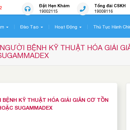
Đặt Hẹn Khám
Tổng đài CSKH
2
19002115
19008116
ám
Đào Tạo
Hoạt Động
Thủ Tục Hành Chí
NGƯỜI BỆNH KỸ THUẬT HÓA GIẢI GI
 SUGAMMADEX
 BỆNH KỸ THUẬT HÓA GIẢI GIÃN CƠ TỒN
 HOẶC SUGAMMADEX