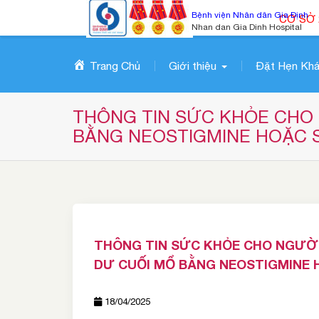
S
Bệnh viện Nhân dân Gia Định
CƠ SỞ 
k
Nhan dan Gia Dinh Hospital
i
p
Trang Chủ
Giới thiệu
Đặt Hẹn Kh
t
o
c
THÔNG TIN SỨC KHỎE CHO 
o
BẰNG NEOSTIGMINE HOẶC
n
t
e
n
t
THÔNG TIN SỨC KHỎE CHO NGƯỜI
DƯ CUỐI MỔ BẰNG NEOSTIGMINE
18/04/2025