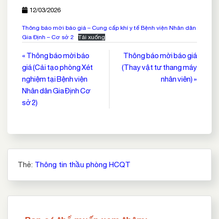
12/03/2026
Thông báo mời báo giá – Cung cấp khí y tế Bệnh viện Nhân dân
Gia Định – Cơ sở 2
Tải xuống
Điều
« Thông báo mời báo
Thông báo mời báo giá
giá (Cải tạo phòng Xét
(Thay vật tư thang máy
hướng
nghiệm tại Bệnh viện
nhân viên) »
bài
Nhân dân Gia Định Cơ
viết
sở 2)
Thẻ:
Thông tin thầu phòng HCQT