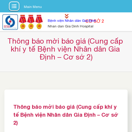
Main Menu
S
Bệnh viện Nhân dân Gia Định
CƠ SỞ 2
k
Nhan dan Gia Dinh Hospital
i
p
Thông báo mời báo giá (Cung cấp 
t
khí y tế Bệnh viện Nhân dân Gia 
o
Định – Cơ sở 2)
c
o
n
t
e
n
t
Thông báo mời báo giá (Cung cấp khí y
tế Bệnh viện Nhân dân Gia Định – Cơ sở
2)