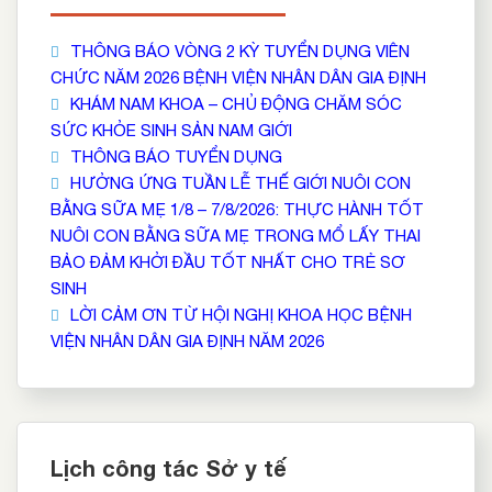
THÔNG BÁO VÒNG 2 KỲ TUYỂN DỤNG VIÊN
CHỨC NĂM 2026 BỆNH VIỆN NHÂN DÂN GIA ĐỊNH
KHÁM NAM KHOA – CHỦ ĐỘNG CHĂM SÓC
SỨC KHỎE SINH SẢN NAM GIỚI
THÔNG BÁO TUYỂN DỤNG
HƯỞNG ỨNG TUẦN LỄ THẾ GIỚI NUÔI CON
BẰNG SỮA MẸ 1/8 – 7/8/2026: THỰC HÀNH TỐT
NUÔI CON BẰNG SỮA MẸ TRONG MỔ LẤY THAI
BẢO ĐẢM KHỞI ĐẦU TỐT NHẤT CHO TRẺ SƠ
SINH
LỜI CẢM ƠN TỪ HỘI NGHỊ KHOA HỌC BỆNH
VIỆN NHÂN DÂN GIA ĐỊNH NĂM 2026
Lịch công tác Sở y tế