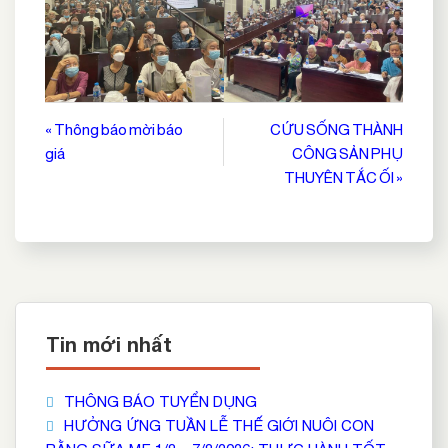
Điều
« Thông báo mời báo
CỨU SỐNG THÀNH
giá
CÔNG SẢN PHỤ
hướng
THUYÊN TẮC ỐI »
bài
viết
Tin mới nhất
THÔNG BÁO TUYỂN DỤNG
HƯỞNG ỨNG TUẦN LỄ THẾ GIỚI NUÔI CON