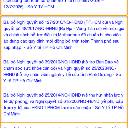
Lịch công tác tuần cơ quan Sở Y tế (Từ 06/7/2026 –
12/7/2026) - Sở Y Tế HCM
Bãi bỏ Nghị quyết số 127/2016/NQ-HĐND (TP.HCM cũ) và Nghị
quyết số 48/2017/NQ-HĐND (Bà Rịa - Vũng Tàu cũ) về mức giá
và chính sách hỗ trợ điều trị Methadone để chuẩn bị cho việc
áp dụng các quy định mới đồng bộ trên toàn Thành phố sau
sáp nhập. - Sở Y tế TP. Hồ Chí Minh
Bãi bỏ Nghị quyết số 39/2010/NQ-HĐND (hỗ trợ Ban Bảo vệ
chăm sóc sức khỏe cán bộ) và Nghị quyết số 23/2023/NQ-
HĐND (hỗ trợ nhân viên ngành y tế) của tỉnh Bình Dương - Sở
Y tế TP. Hồ Chí Minh
Bãi bỏ Nghị quyết số 25/2014/NQ-HĐND (về thu hút nhân lực y
tế dự phòng) và Nghị quyết số 64/2006/NQ-HĐND (về phụ cấp
trạm y tế) của HĐND TPHCM trước sáp nhập - Sở Y tế TP. Hồ
Chí Minh