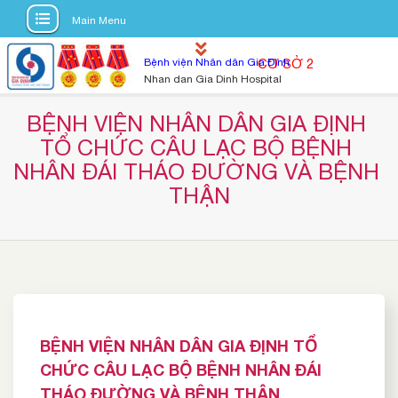
Main Menu
S
Bệnh viện Nhân dân Gia Định
CƠ SỞ 2
k
Nhan dan Gia Dinh Hospital
i
p
BỆNH VIỆN NHÂN DÂN GIA ĐỊNH 
t
TỔ CHỨC CÂU LẠC BỘ BỆNH 
o
NHÂN ĐÁI THÁO ĐƯỜNG VÀ BỆNH 
c
THẬN
o
n
t
e
n
t
BỆNH VIỆN NHÂN DÂN GIA ĐỊNH TỔ
CHỨC CÂU LẠC BỘ BỆNH NHÂN ĐÁI
THÁO ĐƯỜNG VÀ BỆNH THẬN