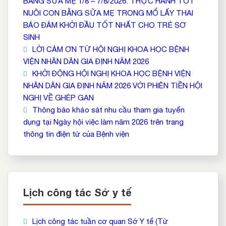
BẰNG SỮA MẸ 1/8 – 7/8/2026: THỰC HÀNH TỐT
NUÔI CON BẰNG SỮA MẸ TRONG MỔ LẤY THAI
BẢO ĐẢM KHỞI ĐẦU TỐT NHẤT CHO TRẺ SƠ
SINH
LỜI CẢM ƠN TỪ HỘI NGHỊ KHOA HỌC BỆNH
VIỆN NHÂN DÂN GIA ĐỊNH NĂM 2026
KHỞI ĐỘNG HỘI NGHỊ KHOA HỌC BỆNH VIỆN
NHÂN DÂN GIA ĐỊNH NĂM 2026 VỚI PHIÊN TIỀN HỘI
NGHỊ VỀ GHÉP GAN
Thông báo khảo sát nhu cầu tham gia tuyển
dụng tại Ngày hội việc làm năm 2026 trên trang
thông tin điện tử của Bệnh viện
Lịch công tác Sở y tế
Lịch công tác tuần cơ quan Sở Y tế (Từ