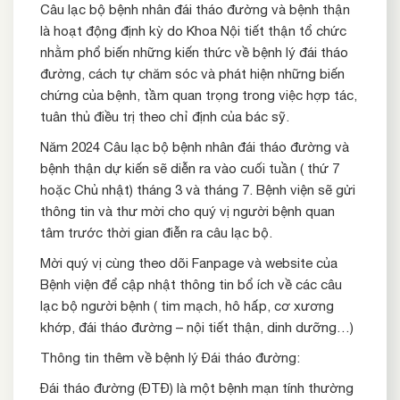
Câu lạc bộ bệnh nhân đái tháo đường và bệnh thận
là hoạt động định kỳ do Khoa Nội tiết thận tổ chức
nhằm phổ biến những kiến thức về bệnh lý đái tháo
đường, cách tự chăm sóc và phát hiện những biến
chứng của bệnh, tầm quan trọng trong việc hợp tác,
tuân thủ điều trị theo chỉ định của bác sỹ.
Năm 2024 Câu lạc bộ bệnh nhân đái tháo đường và
bệnh thận dự kiến sẽ diễn ra vào cuối tuần ( thứ 7
hoặc Chủ nhật) tháng 3 và tháng 7. Bệnh viện sẽ gửi
thông tin và thư mời cho quý vị người bệnh quan
tâm trước thời gian điễn ra câu lạc bộ.
Mời quý vị cùng theo dõi Fanpage và website của
Bệnh viện để cập nhật thông tin bổ ích về các câu
lạc bộ người bệnh ( tim mạch, hô hấp, cơ xương
khớp, đái tháo đường – nội tiết thận, dinh dưỡng…)
Thông tin thêm về bệnh lý Đái tháo đường:
Đái tháo đường (ĐTĐ) là một bệnh mạn tính thường