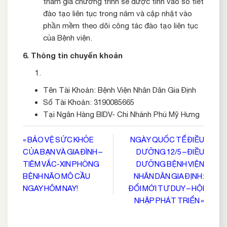
tham gia chương trình sẽ được tính vào số tiết
đào tạo liên tục trong năm và cập nhật vào
phần mềm theo dõi công tác đào tạo liên tục
của Bệnh viện.
6. Thông tin chuyển khoản
Tên Tài Khoản: Bệnh Viện Nhân Dân Gia Định
Số Tài Khoản: 3190085665
Tại Ngân Hàng BIDV- Chi Nhánh Phú Mỹ Hưng
Điều
« BẢO VỆ SỨC KHỎE
NGÀY QUỐC TẾ ĐIỀU
CỦA BẠN VÀ GIA ĐÌNH –
DƯỠNG 12/5 – ĐIỀU
hướng
TIÊM VẮC-XIN PHÒNG
DƯỠNG BỆNH VIỆN
bài
BỆNH NÃO MÔ CẦU
NHÂN DÂN GIA ĐỊNH:
viết
NGAY HÔM NAY!
ĐỔI MỚI TƯ DUY – HỘI
NHẬP PHÁT TRIỂN »