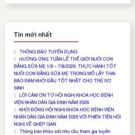
Tin mới nhất
THÔNG BÁO TUYỂN DỤNG
HƯỞNG ỨNG TUẦN LỄ THẾ GIỚI NUÔI CON
BẰNG SỮA MẸ 1/8 – 7/8/2026: THỰC HÀNH TỐT
NUÔI CON BẰNG SỮA MẸ TRONG MỔ LẤY THAI
BẢO ĐẢM KHỞI ĐẦU TỐT NHẤT CHO TRẺ SƠ
SINH
LỜI CẢM ƠN TỪ HỘI NGHỊ KHOA HỌC BỆNH
VIỆN NHÂN DÂN GIA ĐỊNH NĂM 2026
KHỞI ĐỘNG HỘI NGHỊ KHOA HỌC BỆNH VIỆN
NHÂN DÂN GIA ĐỊNH NĂM 2026 VỚI PHIÊN TIỀN HỘI
NGHỊ VỀ GHÉP GAN
Thông báo khảo sát nhu cầu tham gia tuyển