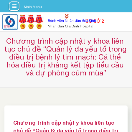
Main Menu
S
Bệnh viện Nhân dân Gia Định
CƠ SỞ 2
k
Nhan dan Gia Dinh Hospital
i
p
Chương trình cập nhật y khoa liên 
t
tục chủ đề “Quản lý đa yếu tố trong 
o
điều trị bệnh lý tim mạch: Cá thể 
c
hóa điều trị kháng kết tập tiểu cầu 
o
và dự phòng cúm mùa”
n
t
e
n
t
Chương trình cập nhật y khoa liên tục
chủ đề “Quản lý đa yếu tố trong điều trị