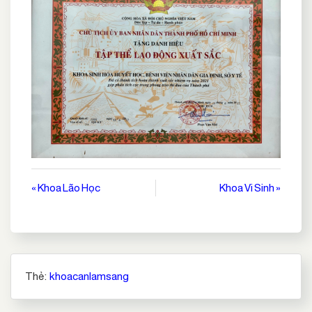
Điều
« Khoa Lão Học
Khoa Vi Sinh »
hướng
bài
viết
Thẻ:
khoacanlamsang